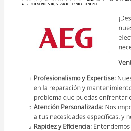
VIERNES, 29 JUNIO 2018
/
PUBLISHED IN
REPARACIÓN ELECTRODOMÉSTICO
AEG EN TENERIFE SUR
,
SERVICIO TÉCNICO TENERIFE
¡Des
nues
elec
nec
Vent
Profesionalismo y Expertise:
Nues
en la reparación y mantenimiento
problema que puedas enfrentar de
Atención Personalizada:
Nos impor
a tus necesidades específicas, y 
Rapidez y Eficiencia:
Entendemos lo