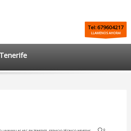
Tel: 679604217
LLAMENOS AHORA!
Tenerife
0