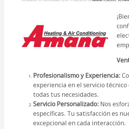
DOMINGO, 25 NOVIEMBRE 2018
/
PUBLISHED IN
AMANA TENERIFE
,
REPARA
¡Bie
conf
elec
emp
Vent
Profesionalismo y Experiencia:
Co
experiencia en el servicio técnic
todas tus necesidades.
Servicio Personalizado:
Nos esforz
específicas. Tu satisfacción es 
excepcional en cada interacción.