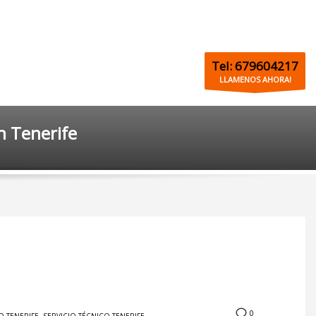
Tel: 679604217
LLAMENOS AHORA!
n Tenerife
0