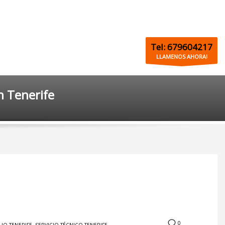
Tel: 679604217
LLAMENOS AHORA!
n Tenerife
0