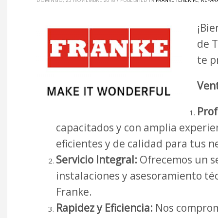
DOMINGO, 25 NOVIEMBRE 2018
/
PUBLISHED IN
FRANKE TENERIFE
,
REPAR
¡Bie
de T
te p
Vent
Prof
capacitados y con amplia experien
eficientes y de calidad para tus 
Servicio Integral:
Ofrecemos un se
instalaciones y asesoramiento té
Franke.
Rapidez y Eficiencia:
Nos comprome