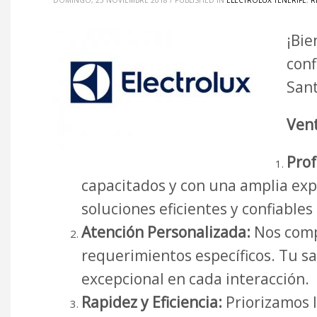
DOMINGO, 25 NOVIEMBRE 2018
/
PUBLISHED IN
ELECTROLUX TENERIFE
,
R
¡Bie
conf
Sant
Vent
Prof
capacitados y con una amplia expe
soluciones eficientes y confiable
Atención Personalizada:
Nos comp
requerimientos específicos. Tu sa
excepcional en cada interacción.
Rapidez y Eficiencia:
Priorizamos l