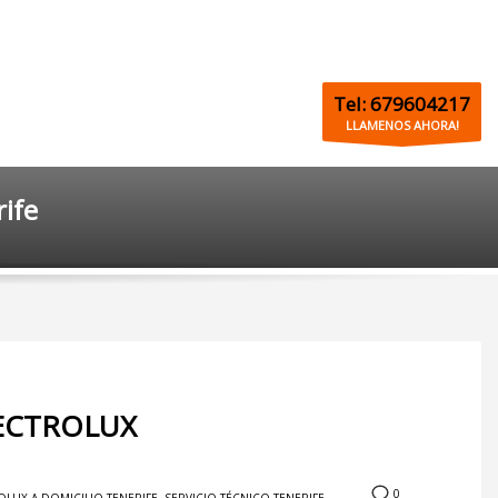
Tel: 679604217
LLAMENOS AHORA!
rife
ELECTROLUX
0