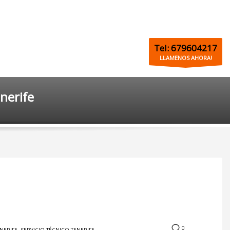
Tel: 679604217
LLAMENOS AHORA!
enerife
0