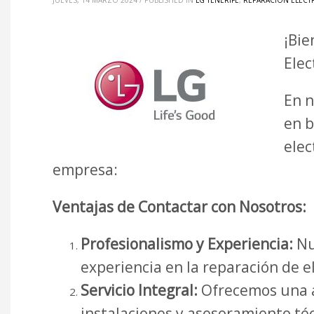
JUEVES, 14 MARZO 2024
/
PUBLISHED IN
LG TENERIFE
,
REPARACIÓN ELECT
¡Bie
Elec
En n
en b
elec
empresa:
Ventajas de Contactar con Nosotros:
Profesionalismo y Experiencia:
Nu
experiencia en la reparación de 
Servicio Integral:
Ofrecemos una a
instalaciones y asesoramiento téc