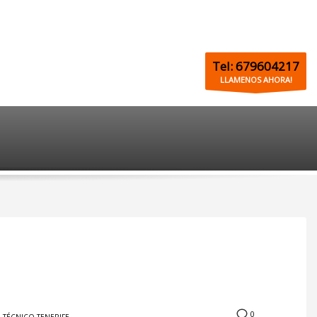
Tel: 679604217
LLAMENOS AHORA!
0