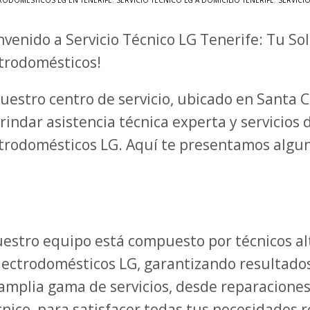
RODOMÉSTICOS LG EN TENERIFE
,
SERVICIO TÉCNICO LG A DOMICILIO TENERIFE
,
SERVICI
nvenido a Servicio Técnico LG Tenerife: Tu So
trodomésticos!
uestro centro de servicio, ubicado en Santa 
rindar asistencia técnica experta y servicios 
trodomésticos LG. Aquí te presentamos algun
estro equipo está compuesto por técnicos al
electrodomésticos LG, garantizando resultados
mplia gama de servicios, desde reparacione
nico, para satisfacer todas tus necesidades 