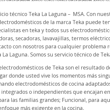
OS TEKA EN LA LAGUNA
,
SERVICIO TÉCNICO HORNOS TEKA EN LA LAGUNA
,
SERVICIO TÉ
icio técnico Teka La Laguna – MSA. Con nuest
lectrodomésticos de la marca Teka puede ten
cialistas en teka y todos sus electrodoméstic
doras, secadoras, lavavajillas, termos eléctr
acto con nosotros para cualquier problema r
 La Laguna. Somos su servicio técnico de Te
s electrodomésticos de Teka son el resultado 
ugar donde usted vive los momentos más sing
onando electrodomésticos de cocina adaptado
integrados o independientes que encajan en 
a las familias grandes; Funcional, para aque
 enfoque más exigente en la cocina.