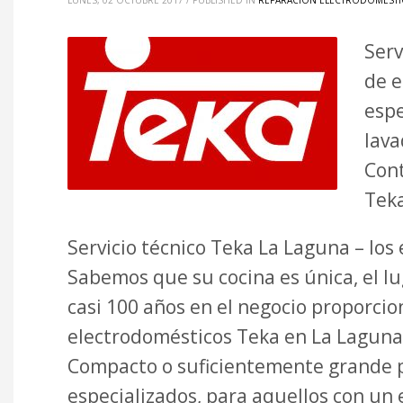
LUNES, 02 OCTUBRE 2017
/
PUBLISHED IN
REPARACIÓN ELECTRODOMÉSTIC
Serv
de e
espe
lava
Cont
Teka
Servicio técnico Teka La Laguna – lo
Sabemos que su cocina es única, el l
casi 100 años en el negocio proporci
electrodomésticos Teka en La Laguna 
Compacto o suficientemente grande par
especializados, para aquellos con un