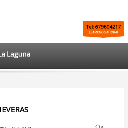
Tel: 679604217
LLAMENOS AHORA!
La Laguna
NEVERAS
0