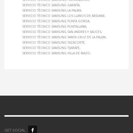
SERVICIO TÉCNICO SAMSUNG GARAFÍA
SERVICIO TÉCNICO SAMSUNG LA PALMA
SERVICIO TÉCNICO SAMSUNG LOS LLANOS DE ARIDANE
SERVICIO TÉCNICO SAMSUNG PUNTA GORDA
SERVICIO TÉCNICO SAMSUNG PUNTALLANA
SERVICIO TÉCNICO SAMSUNG SAN ANDRES Y SAUCES
SERVICIO TÉCNICO SAMSUNG SANTA CRUZ DE LA PALMA
SERVICIO TÉCNICO SAMSUNG TAZACORTE
SERVICIO TÉCNICO SAMSUNG TIJARAFE
SERVICIO TÉCNICO SAMSUNG VILLA DE MAZO
GET SOCIAL