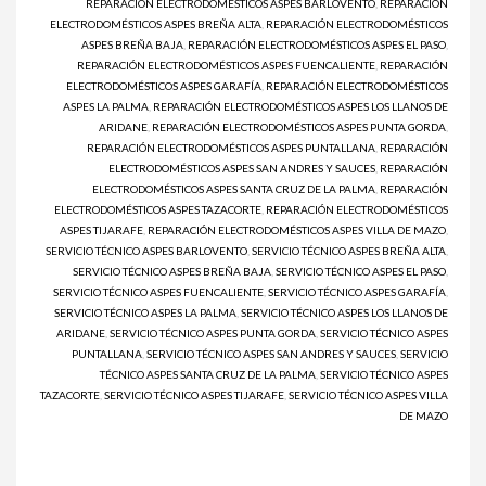
REPARACIÓN ELECTRODOMÉSTICOS ASPES BARLOVENTO
,
REPARACIÓN
ELECTRODOMÉSTICOS ASPES BREÑA ALTA
,
REPARACIÓN ELECTRODOMÉSTICOS
ASPES BREÑA BAJA
,
REPARACIÓN ELECTRODOMÉSTICOS ASPES EL PASO
,
REPARACIÓN ELECTRODOMÉSTICOS ASPES FUENCALIENTE
,
REPARACIÓN
ELECTRODOMÉSTICOS ASPES GARAFÍA
,
REPARACIÓN ELECTRODOMÉSTICOS
ASPES LA PALMA
,
REPARACIÓN ELECTRODOMÉSTICOS ASPES LOS LLANOS DE
ARIDANE
,
REPARACIÓN ELECTRODOMÉSTICOS ASPES PUNTA GORDA
,
REPARACIÓN ELECTRODOMÉSTICOS ASPES PUNTALLANA
,
REPARACIÓN
ELECTRODOMÉSTICOS ASPES SAN ANDRES Y SAUCES
,
REPARACIÓN
ELECTRODOMÉSTICOS ASPES SANTA CRUZ DE LA PALMA
,
REPARACIÓN
ELECTRODOMÉSTICOS ASPES TAZACORTE
,
REPARACIÓN ELECTRODOMÉSTICOS
ASPES TIJARAFE
,
REPARACIÓN ELECTRODOMÉSTICOS ASPES VILLA DE MAZO
,
SERVICIO TÉCNICO ASPES BARLOVENTO
,
SERVICIO TÉCNICO ASPES BREÑA ALTA
,
SERVICIO TÉCNICO ASPES BREÑA BAJA
,
SERVICIO TÉCNICO ASPES EL PASO
,
SERVICIO TÉCNICO ASPES FUENCALIENTE
,
SERVICIO TÉCNICO ASPES GARAFÍA
,
SERVICIO TÉCNICO ASPES LA PALMA
,
SERVICIO TÉCNICO ASPES LOS LLANOS DE
ARIDANE
,
SERVICIO TÉCNICO ASPES PUNTA GORDA
,
SERVICIO TÉCNICO ASPES
PUNTALLANA
,
SERVICIO TÉCNICO ASPES SAN ANDRES Y SAUCES
,
SERVICIO
TÉCNICO ASPES SANTA CRUZ DE LA PALMA
,
SERVICIO TÉCNICO ASPES
TAZACORTE
,
SERVICIO TÉCNICO ASPES TIJARAFE
,
SERVICIO TÉCNICO ASPES VILLA
DE MAZO