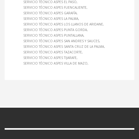
SERVICIO TÉCNICO ASPES EL PASO
SERVICIO TÉCNICO ASPES FUENCALIENTE
SERVICIO TÉCNICO ASPES GARAFÍA
SERVICIO TÉCNICO ASPES LA PALMA
SERVICIO TÉCNICO ASPES LOS LLANOS DE ARIDANE
SERVICIO TÉCNICO ASPES PUNTA GORDA
SERVICIO TÉCNICO ASPES PUNTALLANA
SERVICIO TÉCNICO ASPES SAN ANDRES Y SAUCES
SERVICIO TÉCNICO ASPES SANTA CRUZ DE LA PALMA
SERVICIO TÉCNICO ASPES TAZACORTE
SERVICIO TÉCNICO ASPES TIJARAFE
SERVICIO TÉCNICO ASPES VILLA DE MAZO