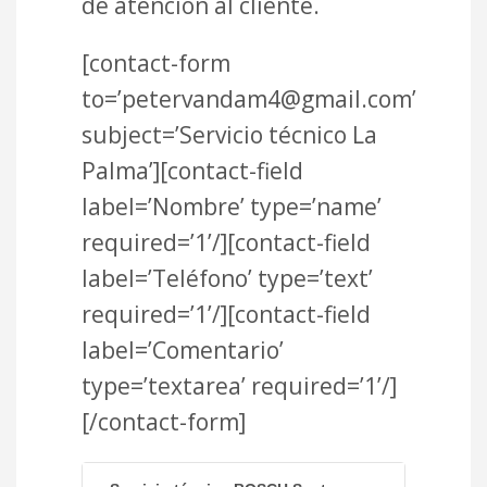
de atención al cliente.
[contact-form
to=’petervandam4@gmail.com’
subject=’Servicio técnico La
Palma’][contact-field
label=’Nombre’ type=’name’
required=’1’/][contact-field
label=’Teléfono’ type=’text’
required=’1’/][contact-field
label=’Comentario’
type=’textarea’ required=’1’/]
[/contact-form]