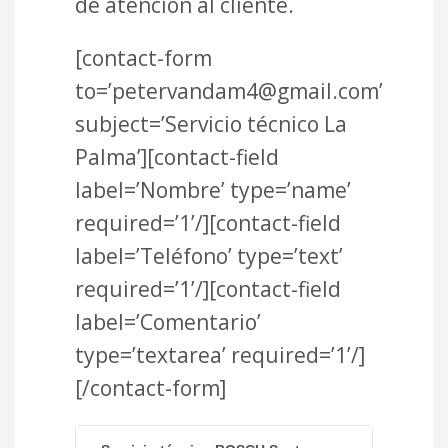
de atención al cliente.
[contact-form
to=’petervandam4@gmail.com’
subject=’Servicio técnico La
Palma’][contact-field
label=’Nombre’ type=’name’
required=’1’/][contact-field
label=’Teléfono’ type=’text’
required=’1’/][contact-field
label=’Comentario’
type=’textarea’ required=’1’/]
[/contact-form]