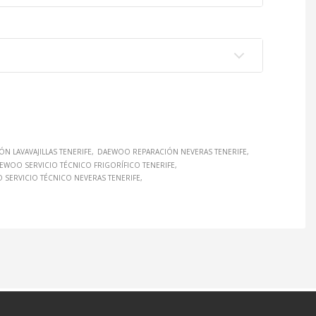
N LAVAVAJILLAS TENERIFE
DAEWOO REPARACIÓN NEVERAS TENERIFE
EWOO SERVICIO TÉCNICO FRIGORÍFICO TENERIFE
SERVICIO TÉCNICO NEVERAS TENERIFE