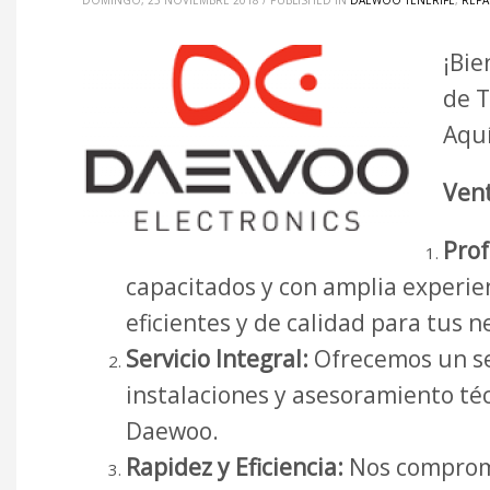
DOMINGO, 25 NOVIEMBRE 2018
/
PUBLISHED IN
DAEWOO TENERIFE
,
REPA
¡Bie
de T
Aquí
Vent
Prof
capacitados y con amplia experie
eficientes y de calidad para tus 
Servicio Integral:
Ofrecemos un se
instalaciones y asesoramiento té
Daewoo.
Rapidez y Eficiencia:
Nos comprome