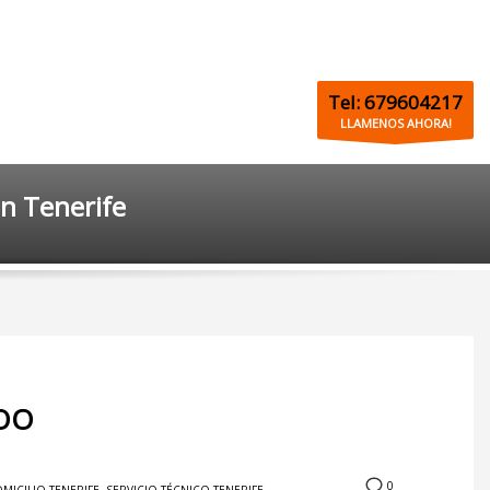
Tel: 679604217
LLAMENOS AHORA!
n Tenerife
WOO
0