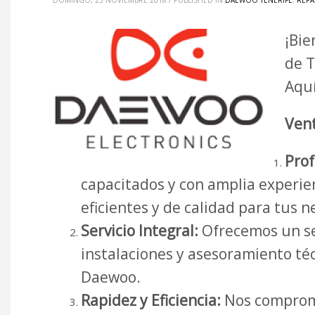
DOMINGO, 25 NOVIEMBRE 2018
/
PUBLISHED IN
DAEWOO TENERIFE
,
REPA
¡Bie
de T
Aquí
Vent
Prof
capacitados y con amplia experie
eficientes y de calidad para tus 
Servicio Integral:
Ofrecemos un se
instalaciones y asesoramiento té
Daewoo.
Rapidez y Eficiencia:
Nos comprome