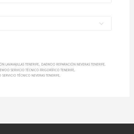
N LAVAVAJILLAS TENERIFE
DAEWOO REPARACIÓN NEVERAS TENERIFE
EWOO SERVICIO TÉCNICO FRIGORÍFICO TENERIFE
SERVICIO TÉCNICO NEVERAS TENERIFE