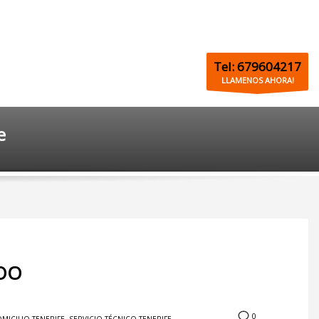
Tel: 679604217
LLAMENOS AHORA!
e
WOO
0