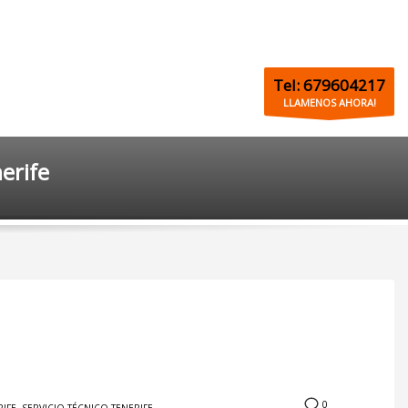
Tel: 679604217
LLAMENOS AHORA!
erife
0