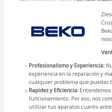
SÁBADO, 24 NOVIEMBRE 2018
/
PUBLISHED IN
BEKO TENERIFE
,
REPARACIÓ
Des
¡
Cruz
Beko
noso
Vent
Profesionalismo y Experiencia:
Nu
experiencia en la reparación y m
cualquier problema que puedas t
Rapidez y Eficiencia:
Entendemos l
funcionamiento. Por eso, nos com
utilizar tus aparatos cuanto ante