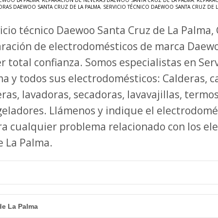
EWOO LA PALMA
,
REPARACIÓN DE NEVERAS DAEWOO SANTA CRUZ DE LA PALMA
,
REPARAC
ORAS DAEWOO SANTA CRUZ DE LA PALMA
,
SERVICIO TÉCNICO DAEWOO SANTA CRUZ DE L
icio técnico Daewoo Santa Cruz de La Palma, 
ración de electrodomésticos de marca Daew
r total confianza. Somos especialistas en Ser
a y todos sus electrodomésticos: Calderas, ca
ras, lavadoras, secadoras, lavavajillas, termo
eladores. Llámenos y indique el electrodom
ra cualquier problema relacionado con los e
de La Palma.
de La Palma