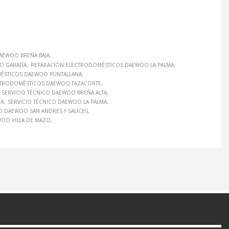
AEWOO BREÑA BAJA
O GARAFÍA
REPARACIÓN ELECTRODOMÉSTICOS DAEWOO LA PALMA
ÉSTICOS DAEWOO PUNTALLANA
CTRODOMÉSTICOS DAEWOO TAZACORTE
SERVICIO TÉCNICO DAEWOO BREÑA ALTA
ÍA
SERVICIO TÉCNICO DAEWOO LA PALMA
CO DAEWOO SAN ANDRES Y SAUCES
WOO VILLA DE MAZO