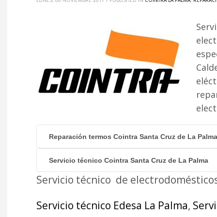
LUNES, 06 NOVIEMBRE 2017
/
PUBLISHED IN
COINTRA LA PALMA
,
REPARACI
Serv
elec
espe
Calde
eléc
repa
elec
Reparación termos Cointra Santa Cruz de La Palm
Servicio técnico Cointra Santa Cruz de La Palma
Servicio técnico de electrodoméstico
Servicio técnico Edesa La Palma
,
Serv