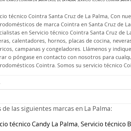
ÓN TERMOS COINTRA EN SANTA CRUZ DE LA PALMA
,
SERVICIO TÉCNICO COINTRA SANTA 
icio técnico Cointra Santa Cruz de La Palma, Con nue
trodomésticos de marca Cointra en Santa Cruz de La
cialistas en Servicio técnico Cointra Santa Cruz de 
ras, calentadores, hornos, placas de cocina, neveras
tricos, campanas y congeladores. Llámenos y indique
rar o póngase en contacto con nosotros para cualqu
trodomésticos Cointra. Somos su servicio técnico C
a
s de las siguientes marcas en La Palma:
icio técnico Candy La Palma
,
Servicio técnico 