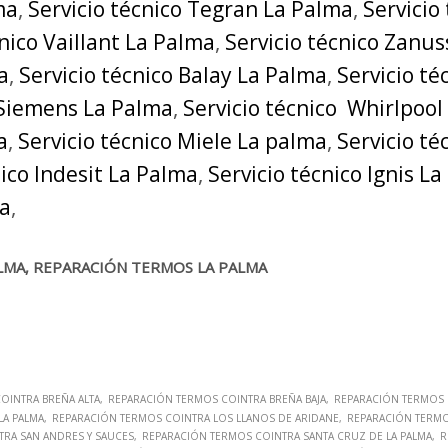
ma
,
Servicio técnico Tegran La Palma
,
Servicio
cnico Vaillant La Palma
,
Servicio técnico Zanus
a
,
Servicio técnico Balay La Palma
,
Servicio t
 Siemens La Palma
,
Servicio técnico Whirlpool
a
,
Servicio técnico Miele La palma
,
Servicio t
nico Indesit La Palma
,
Servicio técnico Ignis L
ma
,
ALMA, REPARACIÓN TERMOS LA PALMA
OINTRA BREÑA ALTA
REPARACIÓN TERMOS COINTRA BREÑA BAJA
REPARACIÓN TERMOS 
LA PALMA
REPARACIÓN TERMOS COINTRA LOS LLANOS DE ARIDANE
REPARACIÓN TERM
RA SAN ANDRES Y SAUCES
REPARACIÓN TERMOS COINTRA SANTA CRUZ DE LA PALMA
R