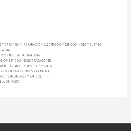
IT BREÑA BAJA
REPARACIÓN ELECTRODOMÉSTICOS INDESIT EL PASO
 PALMA
ICOS INDESIT PUNTALLANA
ODOMÉSTICOS INDESIT TAZACORTE
VICIO TÉCNICO INDESIT BREÑA ALTA
VICIO TÉCNICO INDESIT LA PALMA
DESIT SAN ANDRES Y SAUCES
ILLA DE MAZO