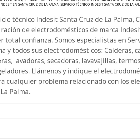
ESIT LA PALMA
,
REPARACIÓN ELECTRODOMÉSTICOS INDESIT EN SANTA CRUZ DE LA PALM
NDESIT EN SANTA CRUZ DE LA PALMA
,
SERVICIO TÉCNICO INDESIT SANTA CRUZ DE LA PA
icio técnico Indesit Santa Cruz de La Palma, 
ración de electrodomésticos de marca Indesi
r total confianza. Somos especialistas en Serv
a y todos sus electrodomésticos: Calderas, ca
ras, lavadoras, secadoras, lavavajillas, termo
eladores. Llámenos y indique el electrodomés
a cualquier problema relacionado con los el
de La Palma.