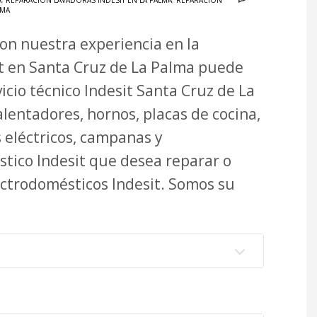
A
,
REPARACIÓN LAVADORAS INDESIT EN LA PALMA
,
REPARACIÓN
LMA
Con nuestra experiencia en la
t en Santa Cruz de La Palma puede
icio técnico Indesit Santa Cruz de La
lentadores, hornos, placas de cocina,
s eléctricos, campanas y
tico Indesit que desea reparar o
ectrodomésticos Indesit. Somos su