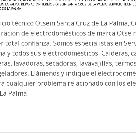
EIN LA PALMA
,
REPARACIÓN ELECTRODOMÉSTICOS OTSEIN EN SANTA CRUZ DE LA PALMA
IN LA PALMA
,
REPARACIÓN TERMOS OTSEIN SANTA CRUZ DE LA PALMA
,
SERVICIO TÉCNIC
 DE LA PALMA
icio técnico Otsein Santa Cruz de La Palma, C
ración de electrodomésticos de marca Otsei
r total confianza. Somos especialistas en Ser
a y todos sus electrodomésticos: Calderas, ca
ras, lavadoras, secadoras, lavavajillas, termo
eladores. Llámenos y indique el electrodomé
a cualquier problema relacionado con los el
e La Palma.