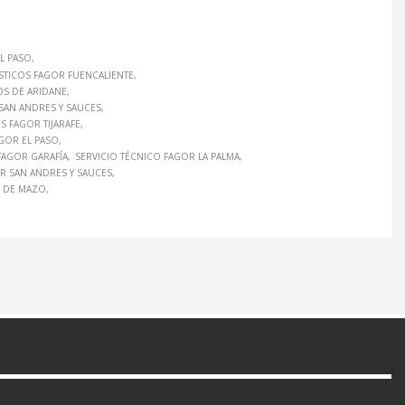
L PASO
TICOS FAGOR FUENCALIENTE
S DE ARIDANE
AN ANDRES Y SAUCES
 FAGOR TIJARAFE
AGOR EL PASO
FAGOR GARAFÍA
SERVICIO TÉCNICO FAGOR LA PALMA
R SAN ANDRES Y SAUCES
A DE MAZO