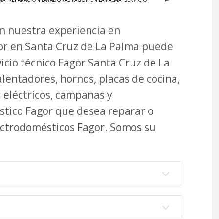
MA
,
REPARACIÓN LAVADORAS FAGOR EN LA PALMA
,
SERVICIO
on nuestra experiencia en
or en Santa Cruz de La Palma puede
vicio técnico Fagor Santa Cruz de La
lentadores, hornos, placas de cocina,
s eléctricos, campanas y
stico Fagor que desea reparar o
ectrodomésticos Fagor. Somos su