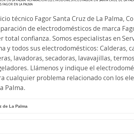
GOR EN LA PALMA
,
REPARACIÓN ELECTRODOMÉSTICOS FAGOR EN SANTA CRUZ DE LA PAL
S FAGOR EN LA PALMA
icio técnico Fagor Santa Cruz de La Palma, C
eparación de electrodomésticos de marca Fag
r total confianza. Somos especialistas en Ser
a y todos sus electrodomésticos: Calderas, ca
ras, lavadoras, secadoras, lavavajillas, termo
eladores. Llámenos y indique el electrodomé
ra cualquier problema relacionado con los el
 La Palma.
z de La Palma