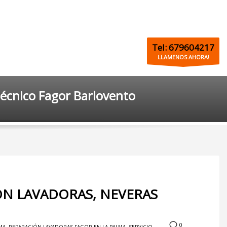
Tel: 679604217
LLAMENOS AHORA!
técnico Fagor Barlovento
ÓN LAVADORAS, NEVERAS
0