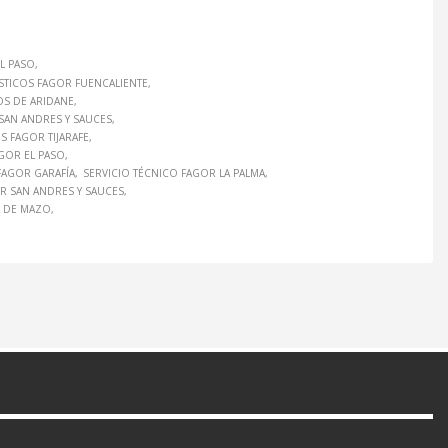
L PASO
TICOS FAGOR FUENCALIENTE
S DE ARIDANE
AN ANDRES Y SAUCES
 FAGOR TIJARAFE
AGOR EL PASO
FAGOR GARAFÍA
SERVICIO TÉCNICO FAGOR LA PALMA
R SAN ANDRES Y SAUCES
A DE MAZO