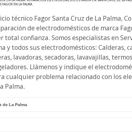
GOR EN LA PALMA
,
REPARACIÓN ELECTRODOMÉSTICOS FAGOR EN SANTA CRUZ DE LA PAL
S FAGOR EN LA PALMA
icio técnico Fagor Santa Cruz de La Palma, C
eparación de electrodomésticos de marca Fag
r total confianza. Somos especialistas en Ser
a y todos sus electrodomésticos: Calderas, ca
ras, lavadoras, secadoras, lavavajillas, termo
eladores. Llámenos y indique el electrodomé
ra cualquier problema relacionado con los el
 La Palma.
z de La Palma