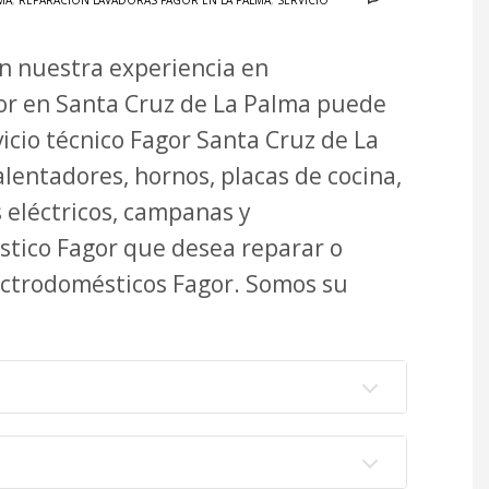
MA
,
REPARACIÓN LAVADORAS FAGOR EN LA PALMA
,
SERVICIO
on nuestra experiencia en
or en Santa Cruz de La Palma puede
vicio técnico Fagor Santa Cruz de La
lentadores, hornos, placas de cocina,
s eléctricos, campanas y
stico Fagor que desea reparar o
ectrodomésticos Fagor. Somos su