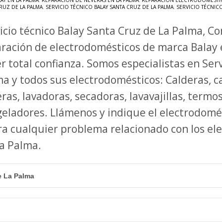
AY EN LA PALMA
,
REPARACIÓN DE NEVERAS EN LA PALMA
,
REPARACIÓN ELECTRODOMÉSTIC
RUZ DE LA PALMA
,
SERVICIO TÉCNICO BALAY SANTA CRUZ DE LA PALMA
,
SERVICIO TÉCNIC
icio técnico Balay Santa Cruz de La Palma, Co
ración de electrodomésticos de marca Balay
r total confianza. Somos especialistas en Ser
a y todos sus electrodomésticos: Calderas, ca
ras, lavadoras, secadoras, lavavajillas, termo
eladores. Llámenos y indique el electrodomé
a cualquier problema relacionado con los el
 La Palma.
e La Palma