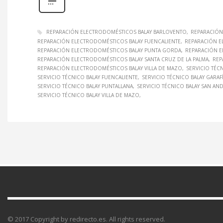
REPARACIÓN ELECTRODOMÉSTICOS BALAY BARLOVENTO
REPARACIÓN
REPARACIÓN ELECTRODOMÉSTICOS BALAY FUENCALIENTE
REPARACIÓN E
REPARACIÓN ELECTRODOMÉSTICOS BALAY PUNTA GORDA
REPARACIÓN E
REPARACIÓN ELECTRODOMÉSTICOS BALAY SANTA CRUZ DE LA PALMA
REP
REPARACIÓN ELECTRODOMÉSTICOS BALAY VILLA DE MAZO
SERVICIO TÉC
SERVICIO TÉCNICO BALAY FUENCALIENTE
SERVICIO TÉCNICO BALAY GARAF
SERVICIO TÉCNICO BALAY PUNTALLANA
SERVICIO TÉCNICO BALAY SAN AN
SERVICIO TÉCNICO BALAY VILLA DE MAZO
© 2017 Copyright by redirecto.es. All rights reserved.