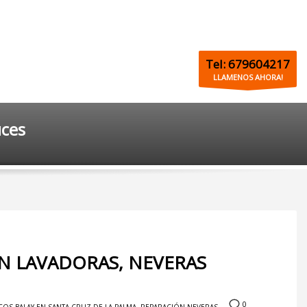
Tel: 679604217
LLAMENOS AHORA!
uces
ÓN LAVADORAS, NEVERAS
0