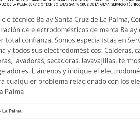
AY EN LA PALMA
,
REPARACIÓN DE NEVERAS EN LA PALMA
,
REPARACIÓN ELECTRODOMÉSTIC
RUZ DE LA PALMA
,
SERVICIO TÉCNICO BALAY SANTA CRUZ DE LA PALMA
,
SERVICIO TÉCNIC
icio técnico Balay Santa Cruz de La Palma, Co
ración de electrodomésticos de marca Balay
r total confianza. Somos especialistas en Ser
a y todos sus electrodomésticos: Calderas, ca
ras, lavadoras, secadoras, lavavajillas, termo
eladores. Llámenos y indique el electrodomé
a cualquier problema relacionado con los el
 La Palma.
e La Palma