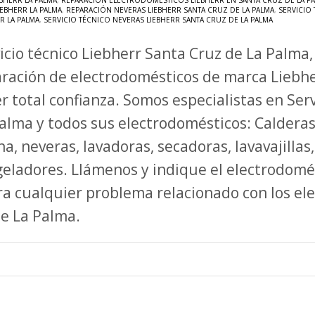
BHERR LA PALMA
,
REPARACIÓN ELECTRODOMÉSTICOS LIEBHERR EN SANTA CRUZ DE LA P
EBHERR LA PALMA
,
REPARACIÓN NEVERAS LIEBHERR SANTA CRUZ DE LA PALMA
,
SERVICIO
R LA PALMA
,
SERVICIO TÉCNICO NEVERAS LIEBHERR SANTA CRUZ DE LA PALMA
icio técnico Liebherr Santa Cruz de La Palma,
ración de electrodomésticos de marca Liebh
r total confianza. Somos especialistas en Ser
alma y todos sus electrodomésticos: Calderas
na, neveras, lavadoras, secadoras, lavavajilla
eladores. Llámenos y indique el electrodomé
a cualquier problema relacionado con los el
 de La Palma.