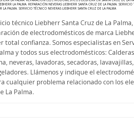
BHERR LA PALMA
,
REPARACIÓN ELECTRODOMÉSTICOS LIEBHERR EN SANTA CRUZ DE LA P
EBHERR LA PALMA
,
REPARACIÓN NEVERAS LIEBHERR SANTA CRUZ DE LA PALMA
,
SERVICIO
R LA PALMA
,
SERVICIO TÉCNICO NEVERAS LIEBHERR SANTA CRUZ DE LA PALMA
icio técnico Liebherr Santa Cruz de La Palma,
ración de electrodomésticos de marca Liebh
r total confianza. Somos especialistas en Ser
alma y todos sus electrodomésticos: Calderas
na, neveras, lavadoras, secadoras, lavavajilla
eladores. Llámenos y indique el electrodomé
a cualquier problema relacionado con los el
 de La Palma.