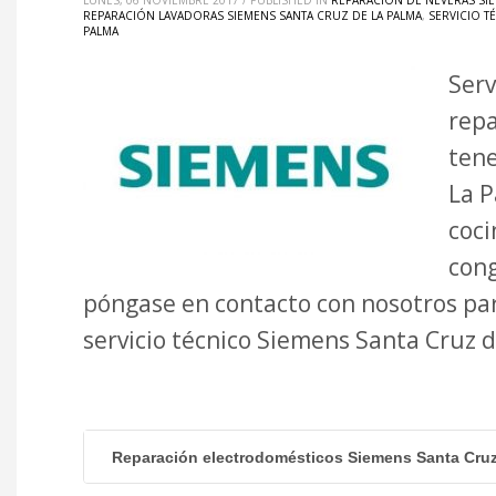
LUNES, 06 NOVIEMBRE 2017
/
PUBLISHED IN
REPARACIÓN DE NEVERAS SIE
REPARACIÓN LAVADORAS SIEMENS SANTA CRUZ DE LA PALMA
,
SERVICIO T
PALMA
Serv
repa
tene
La P
coci
cong
póngase en contacto con nosotros pa
servicio técnico Siemens Santa Cruz
Reparación electrodomésticos Siemens Santa Cru