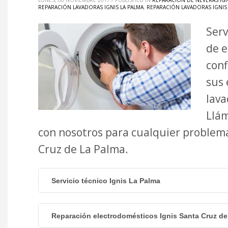
LUNES, 06 NOVIEMBRE 2017
/
PUBLISHED IN
REPARACIÓN DE NEVERAS IGN
REPARACIÓN LAVADORAS IGNIS LA PALMA
,
REPARACIÓN LAVADORAS IGNIS 
Serv
de e
conf
sus 
lava
Llám
con nosotros para cualquier problema 
Cruz de La Palma.
Servicio técnico Ignis La Palma
Reparación electrodomésticos Ignis Santa Cruz de