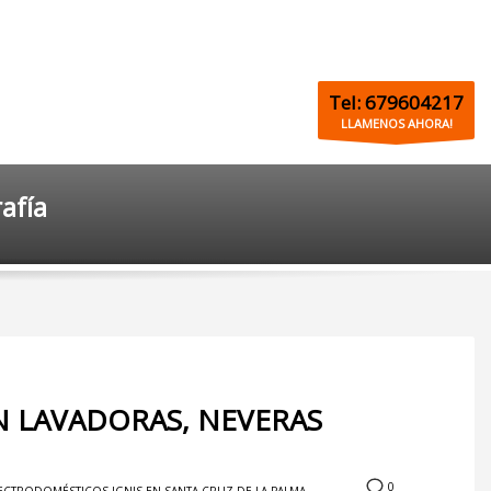
Tel: 679604217
LLAMENOS AHORA!
afía
ÓN LAVADORAS, NEVERAS
0