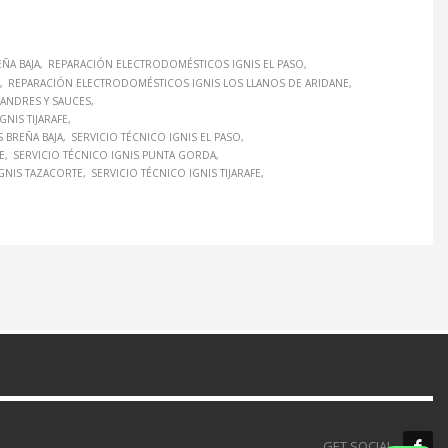
ÑA BAJA
REPARACIÓN ELECTRODOMÉSTICOS IGNIS EL PASO
REPARACIÓN ELECTRODOMÉSTICOS IGNIS LOS LLANOS DE ARIDANE
ANDRES Y SAUCES
NIS TIJARAFE
S BREÑA BAJA
SERVICIO TÉCNICO IGNIS EL PASO
E
SERVICIO TÉCNICO IGNIS PUNTA GORDA
IGNIS TAZACORTE
SERVICIO TÉCNICO IGNIS TIJARAFE
GET SOCIAL