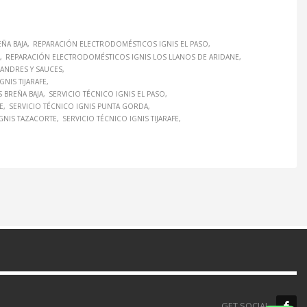
ÑA BAJA
REPARACIÓN ELECTRODOMÉSTICOS IGNIS EL PASO
REPARACIÓN ELECTRODOMÉSTICOS IGNIS LOS LLANOS DE ARIDANE
ANDRES Y SAUCES
NIS TIJARAFE
S BREÑA BAJA
SERVICIO TÉCNICO IGNIS EL PASO
E
SERVICIO TÉCNICO IGNIS PUNTA GORDA
IGNIS TAZACORTE
SERVICIO TÉCNICO IGNIS TIJARAFE
GET SOCIAL