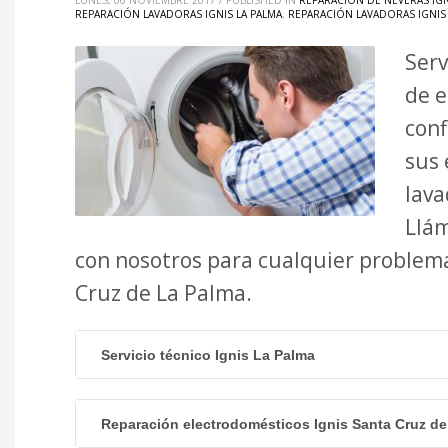
LUNES, 06 NOVIEMBRE 2017
/
PUBLISHED IN
REPARACIÓN DE NEVERAS IGN
REPARACIÓN LAVADORAS IGNIS LA PALMA
,
REPARACIÓN LAVADORAS IGNIS 
Serv
de e
conf
sus 
lava
Llám
con nosotros para cualquier problema 
Cruz de La Palma.
Servicio técnico Ignis La Palma
Reparación electrodomésticos Ignis Santa Cruz de